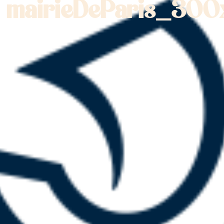
mairieDeParis_30