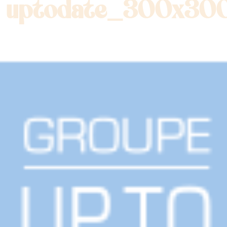
uptodate_300x30