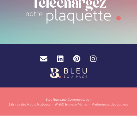
Téléchargez
plaquette
notre
Email
LinkedIn
Pinterest
Instagram
Bleu Equipage Communication
13B rue des Hauts Guibouts
·
94360 Bry-sur-Marne
·
Préférences des cookies