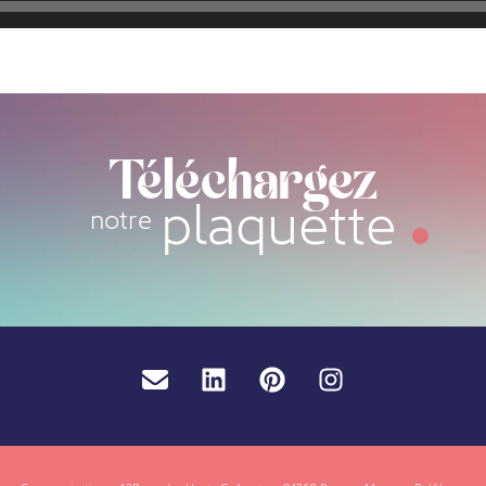
Téléchargez
plaquette
notre
Email
LinkedIn
Pinterest
Instagram