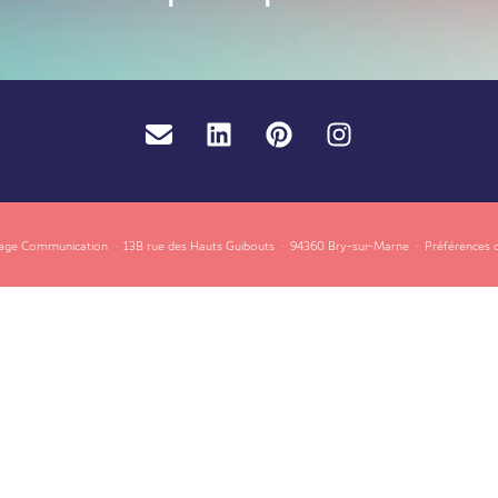
Email
LinkedIn
Pinterest
Instagram
page Communication
·
13B rue des Hauts Guibouts
·
94360 Bry-sur-Marne
·
Préférences 