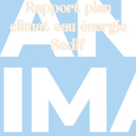
Rapport plan
climat eau énergie
Sedif