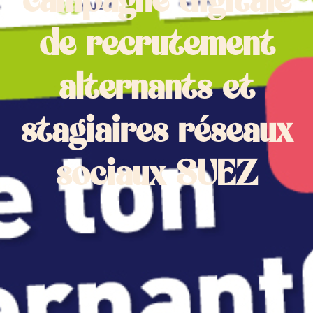
campagne digitale
de recrutement
alternants et
stagiaires réseaux
sociaux SUEZ