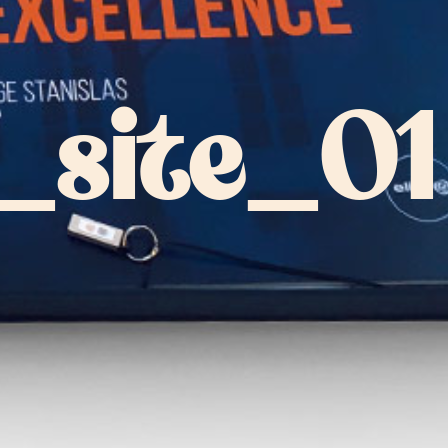
_site_01