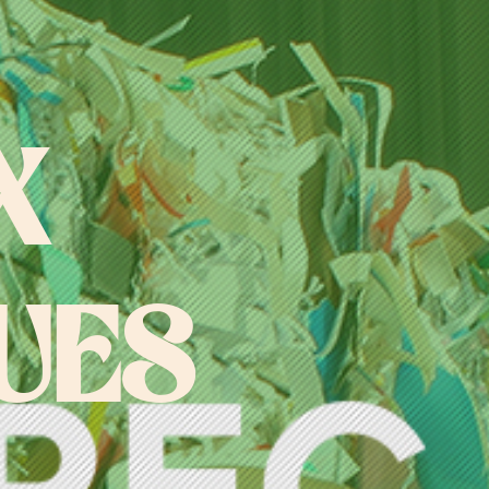
X
UES