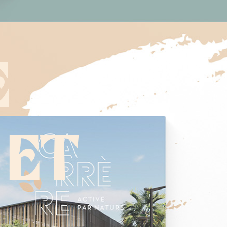
E
 ET