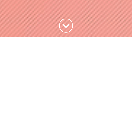
Haut de la page
Faire (re)vivre l’Esplanade de
la Commune de Paris avec la
SOCAREN
Problématique
Comment assurer une communication claire,
engageante et adaptée autour du projet
d’aménagement de l’Esplanade de la Commune de
Paris par la SOCAREN, afin d’informer, mobiliser et