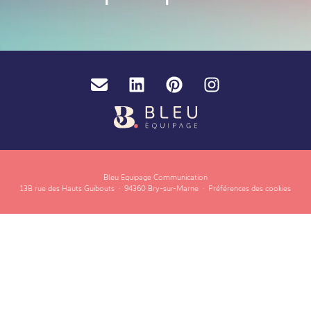
Email
LinkedIn
Pinterest
Instagram
Bleu Equipage Communication
13B rue des Hauts Guibouts
·
94360 Bry-sur-Marne
·
Préférences des cookies