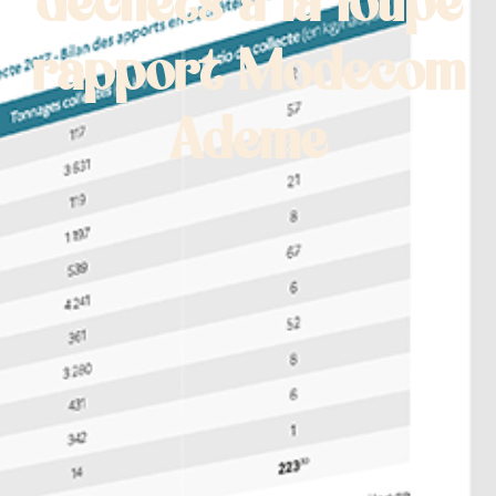
déchets à la loupe
rapport Modecom
Ademe