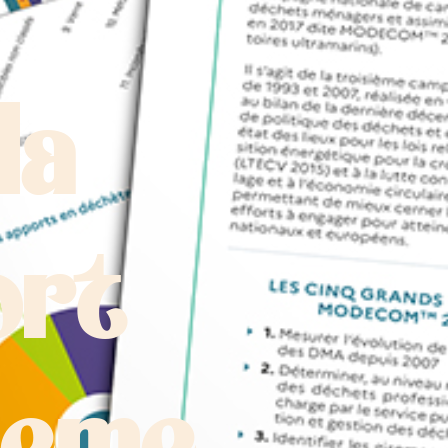
la
ort