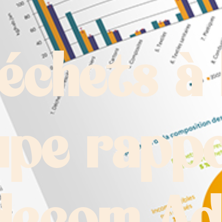
échets à 
upe rapp