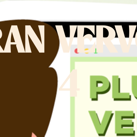
AN VER
4