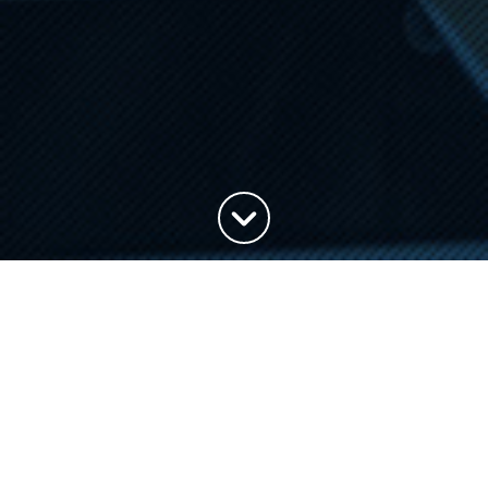
Haut de la page
Par ici la visite… virtuelle
Problématique
Comment faire découvrir une unité de valorisation
énergétique (UVE) Paprec Energies à une personne à