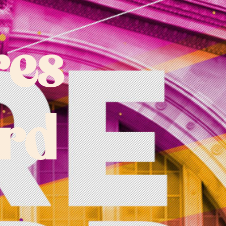
res
rd