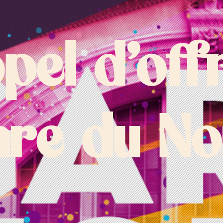
pel d’off
are du No