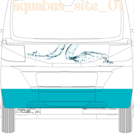
aquabus_site_01