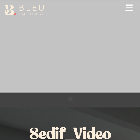
Ou
Sedif_Video