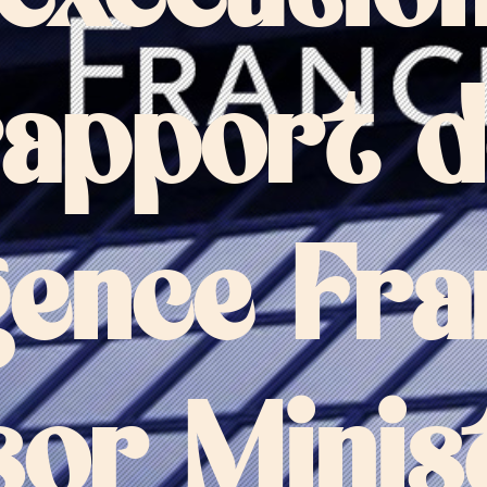
rapport d
gence Fr
sor Minis