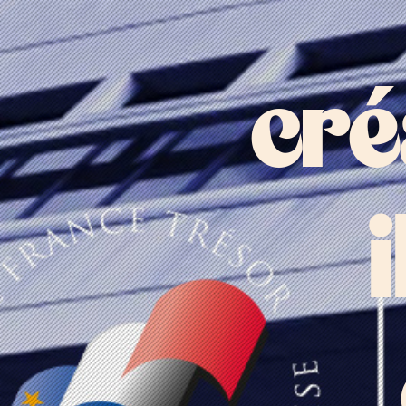
cré
i