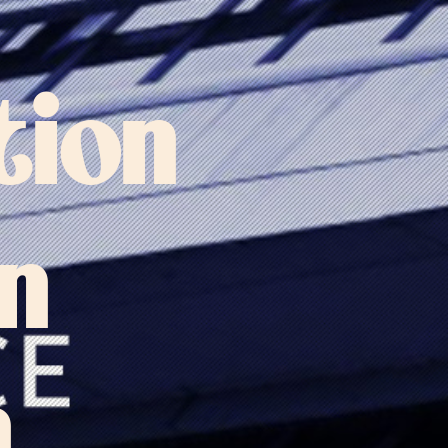
tion
on
n