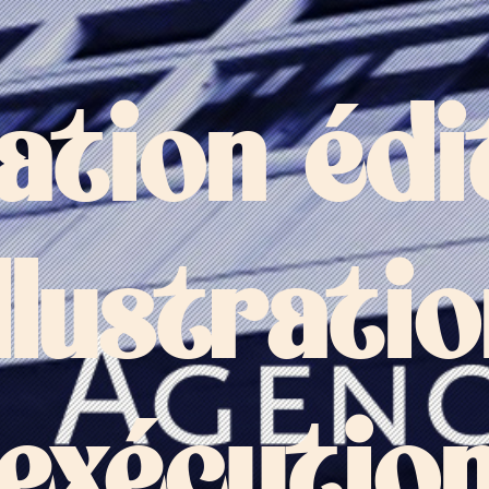
ation édi
llustrati
exécutio