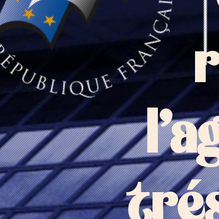
l’a
tré