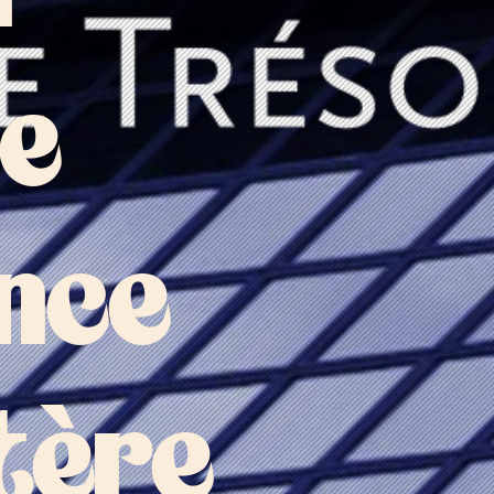
e
ance
tère