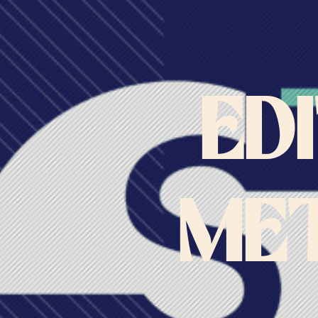
ED
MET