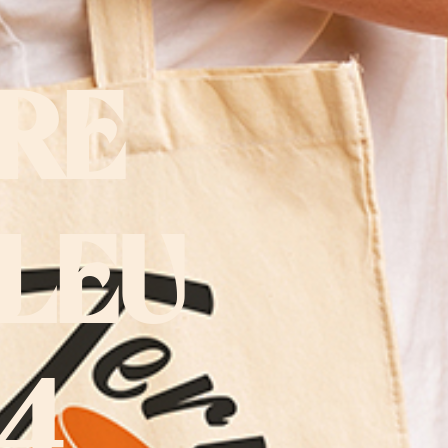
RE
LEU
4