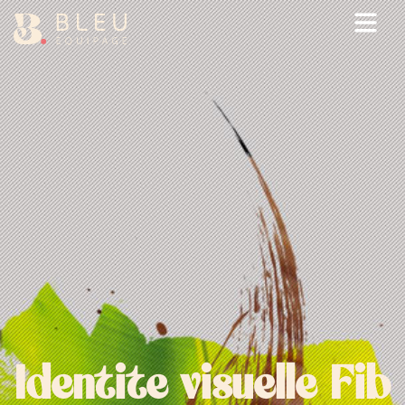
Ouv
Identite visuelle Fib