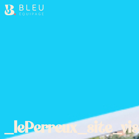
_lePerreux_site_vi